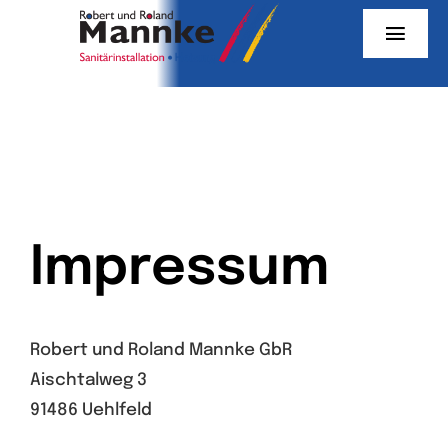
Skip
Toggl
to
Navig
content
unsere Leistungen
Kontakt
Impressum
Robert und Roland Mannke GbR
Aischtalweg 3
91486 Uehlfeld